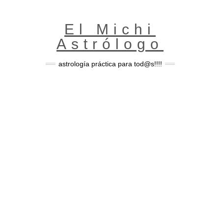
Skip
to
content
El Michi
Astrólogo
astrología práctica para tod@s!!!!