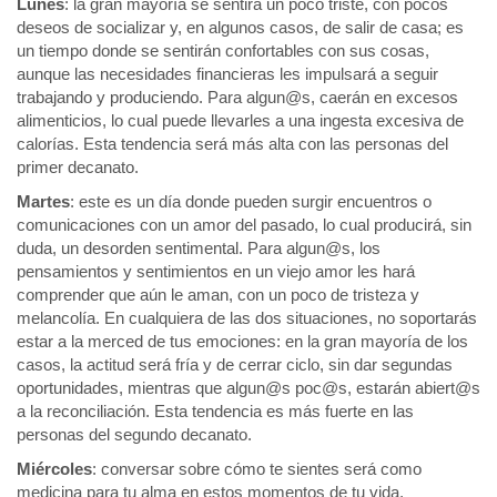
Lunes
: la gran mayoría se sentirá un poco triste, con pocos
deseos de socializar y, en algunos casos, de salir de casa; es
un tiempo donde se sentirán confortables con sus cosas,
aunque las necesidades financieras les impulsará a seguir
trabajando y produciendo. Para algun@s, caerán en excesos
alimenticios, lo cual puede llevarles a una ingesta excesiva de
calorías. Esta tendencia será más alta con las personas del
primer decanato.
Martes
: este es un día donde pueden surgir encuentros o
comunicaciones con un amor del pasado, lo cual producirá, sin
duda, un desorden sentimental. Para algun@s, los
pensamientos y sentimientos en un viejo amor les hará
comprender que aún le aman, con un poco de tristeza y
melancolía. En cualquiera de las dos situaciones, no soportarás
estar a la merced de tus emociones: en la gran mayoría de los
casos, la actitud será fría y de cerrar ciclo, sin dar segundas
oportunidades, mientras que algun@s poc@s, estarán abiert@s
a la reconciliación. Esta tendencia es más fuerte en las
personas del segundo decanato.
Miércoles
: conversar sobre cómo te sientes será como
medicina para tu alma en estos momentos de tu vida,