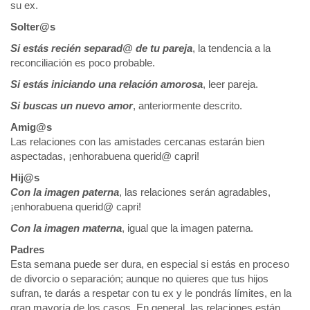
su ex.
Solter@s
Si estás recién separad@ de tu pareja
, la tendencia a la
reconciliación es poco probable.
Si estás iniciando una relación amorosa
, leer pareja.
Si buscas un nuevo amor
, anteriormente descrito.
Amig@s
Las relaciones con las amistades cercanas estarán bien
aspectadas, ¡enhorabuena querid@ capri!
Hij@s
Con la imagen paterna
, las relaciones serán agradables,
¡enhorabuena querid@ capri!
Con la imagen materna
, igual que la imagen paterna.
Padres
Esta semana puede ser dura, en especial si estás en proceso
de divorcio o separación; aunque no quieres que tus hijos
sufran, te darás a respetar con tu ex y le pondrás límites, en la
gran mayoría de los casos. En general, las relaciones están