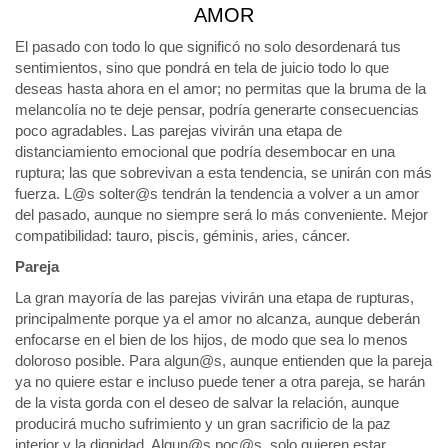
AMOR
El pasado con todo lo que significó no solo desordenará tus
sentimientos, sino que pondrá en tela de juicio todo lo que
deseas hasta ahora en el amor; no permitas que la bruma de la
melancolía no te deje pensar, podría generarte consecuencias
poco agradables. Las parejas vivirán una etapa de
distanciamiento emocional que podría desembocar en una
ruptura; las que sobrevivan a esta tendencia, se unirán con más
fuerza. L@s solter@s tendrán la tendencia a volver a un amor
del pasado, aunque no siempre será lo más conveniente. Mejor
compatibilidad: tauro, piscis, géminis, aries, cáncer.
Pareja
La gran mayoría de las parejas vivirán una etapa de rupturas,
principalmente porque ya el amor no alcanza, aunque deberán
enfocarse en el bien de los hijos, de modo que sea lo menos
doloroso posible. Para algun@s, aunque entienden que la pareja
ya no quiere estar e incluso puede tener a otra pareja, se harán
de la vista gorda con el deseo de salvar la relación, aunque
producirá mucho sufrimiento y un gran sacrificio de la paz
interior y la dignidad. Algun@s poc@s, solo quieren estar