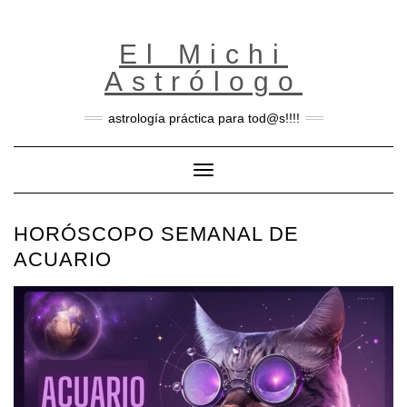
Skip
to
content
El Michi
Astrólogo
astrología práctica para tod@s!!!!
Toggle Navigation
HORÓSCOPO SEMANAL DE
ACUARIO