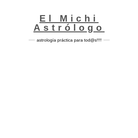
Skip
to
content
El Michi
Astrólogo
astrología práctica para tod@s!!!!