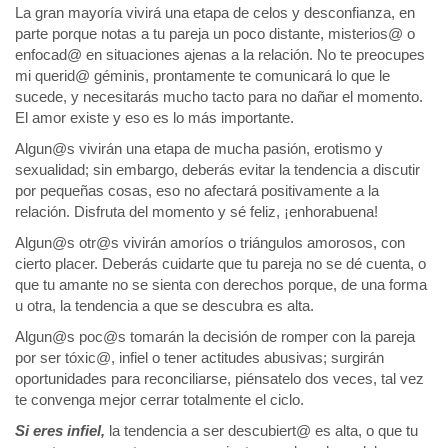
La gran mayoría vivirá una etapa de celos y desconfianza, en
parte porque notas a tu pareja un poco distante, misterios@ o
enfocad@ en situaciones ajenas a la relación. No te preocupes
mi querid@ géminis, prontamente te comunicará lo que le
sucede, y necesitarás mucho tacto para no dañar el momento.
El amor existe y eso es lo más importante.
Algun@s vivirán una etapa de mucha pasión, erotismo y
sexualidad; sin embargo, deberás evitar la tendencia a discutir
por pequeñas cosas, eso no afectará positivamente a la
relación. Disfruta del momento y sé feliz, ¡enhorabuena!
Algun@s otr@s vivirán amoríos o triángulos amorosos, con
cierto placer. Deberás cuidarte que tu pareja no se dé cuenta, o
que tu amante no se sienta con derechos porque, de una forma
u otra, la tendencia a que se descubra es alta.
Algun@s poc@s tomarán la decisión de romper con la pareja
por ser tóxic@, infiel o tener actitudes abusivas; surgirán
oportunidades para reconciliarse, piénsatelo dos veces, tal vez
te convenga mejor cerrar totalmente el ciclo.
Si eres infiel,
la tendencia a ser descubiert@ es alta, o que tu