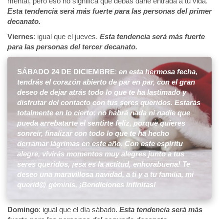
mental, pero eso no significa que debas darle entrada a tu vida.
Esta tendencia será más fuerte para las personas del primer
decanato.
Viernes
: igual que el jueves.
Esta tendencia será más fuerte
para las personas del tercer decanato.
SÁBADO 24 DE DICIEMBRE
:
en esta hermosa fecha,
tendrás el corazón abierto de par en par, con el gran
deseo de dejar atrás todo lo que te ha lastimado y
disfrutar del contacto con tus seres queridos. Estarás
totalmente en lo cierto: no habrá nada ni nadie que
pueda arrebatarte el sentirte feliz, porque quieres
sonreír, finalizar con todo lo que te ha hecho
derramar lágrimas en este año. Con este espíritu
alegre, vivirás momentos muy alegres junto a tus
seres queridos, ¡esa es la actitud, enhorabuena!
Te
deseo una maravillosa navidad, a ti y a tu familia, mi
querid@ géminis, ¡Bendiciones infinitas!
Domingo
: igual que el día sábado.
Esta tendencia será más