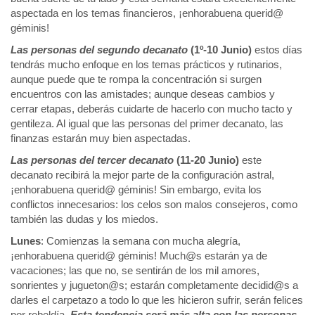
aspectada en los temas financieros, ¡enhorabuena querid@
géminis!
Las personas del segundo decanato
(1º-10 Junio)
estos días
tendrás mucho enfoque en los temas prácticos y rutinarios,
aunque puede que te rompa la concentración si surgen
encuentros con las amistades; aunque deseas cambios y
cerrar etapas, deberás cuidarte de hacerlo con mucho tacto y
gentileza. Al igual que las personas del primer decanato, las
finanzas estarán muy bien aspectadas.
Las personas del tercer decanato
(11-20 Junio)
este
decanato recibirá la mejor parte de la configuración astral,
¡enhorabuena querid@ géminis! Sin embargo, evita los
conflictos innecesarios: los celos son malos consejeros, como
también las dudas y los miedos.
Lunes
: Comienzas la semana con mucha alegría,
¡enhorabuena querid@ géminis! Much@s estarán ya de
vacaciones; las que no, se sentirán de los mil amores,
sonrientes y jugueton@s; estarán completamente decidid@s a
darles el carpetazo a todo lo que les hicieron sufrir, serán felices
por rebeldía.
Esta tendencia será más alta con las personas