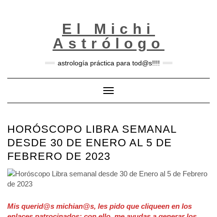
Skip
to
content
El Michi
Astrólogo
astrología práctica para tod@s!!!!
Toggle Navigation
HORÓSCOPO LIBRA SEMANAL
DESDE 30 DE ENERO AL 5 DE
FEBRERO DE 2023
Mis querid@s michian@s, les pido que cliqueen en los
enlaces patrocinados; con ello, me ayudas a generar los