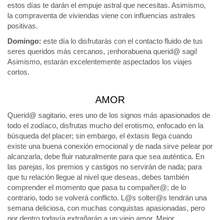
estos días te darán el empuje astral que necesitas. Asimismo,
la compraventa de viviendas viene con influencias astrales
positivas.
Domingo:
este día lo disfrutarás con el contacto fluido de tus
seres queridos más cercanos, ¡enhorabuena querid@ sagi!
Asimismo, estarán excelentemente aspectados los viajes
cortos.
AMOR
Querid@ sagitario, eres uno de los signos más apasionados de
todo el zodíaco, disfrutas mucho del erotismo, enfocado en la
búsqueda del placer; sin embargo, el éxtasis llega cuando
existe una buena conexión emocional y de nada sirve pelear por
alcanzarla, debe fluir naturalmente para que sea auténtica. En
las parejas, los premios y castigos no servirán de nada; para
que tu relación llegue al nivel que deseas, debes también
comprender el momento que pasa tu compañer@; de lo
contrario, todo se volverá conflicto. L@s solter@s tendrán una
semana deliciosa, con muchas conquistas apasionadas, pero
por dentro todavía extrañarán a un viejo amor. Mejor