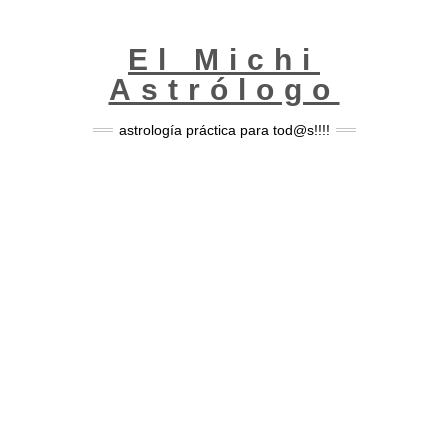
Skip
to
content
El Michi
Astrólogo
astrología práctica para tod@s!!!!