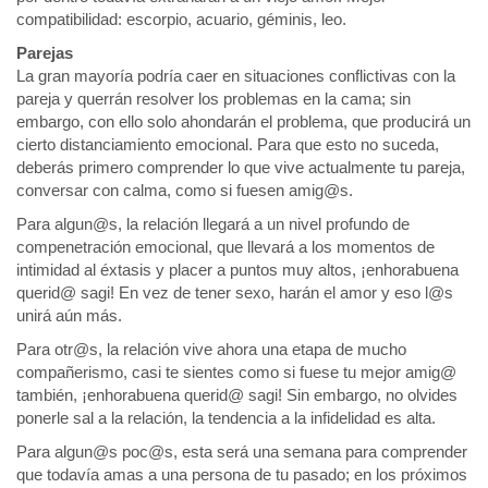
compatibilidad: escorpio, acuario, géminis, leo.
Parejas
La gran mayoría podría caer en situaciones conflictivas con la
pareja y querrán resolver los problemas en la cama; sin
embargo, con ello solo ahondarán el problema, que producirá un
cierto distanciamiento emocional. Para que esto no suceda,
deberás primero comprender lo que vive actualmente tu pareja,
conversar con calma, como si fuesen amig@s.
Para algun@s, la relación llegará a un nivel profundo de
compenetración emocional, que llevará a los momentos de
intimidad al éxtasis y placer a puntos muy altos, ¡enhorabuena
querid@ sagi! En vez de tener sexo, harán el amor y eso l@s
unirá aún más.
Para otr@s, la relación vive ahora una etapa de mucho
compañerismo, casi te sientes como si fuese tu mejor amig@
también, ¡enhorabuena querid@ sagi! Sin embargo, no olvides
ponerle sal a la relación, la tendencia a la infidelidad es alta.
Para algun@s poc@s, esta será una semana para comprender
que todavía amas a una persona de tu pasado; en los próximos