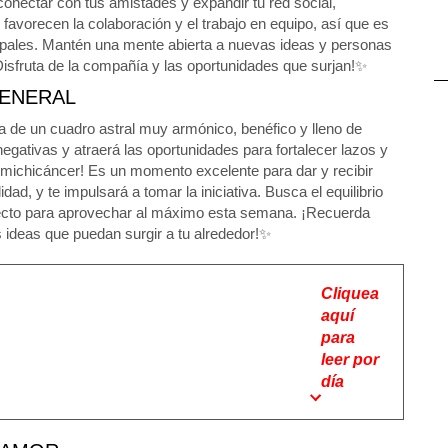
onectar con tus amistades y expandir tu red social,
avorecen la colaboración y el trabajo en equipo, así que es
pales. Mantén una mente abierta a nuevas ideas y personas
Disfruta de la compañía y las oportunidades que surjan!✨
ENERAL
a de un cuadro astral muy armónico, benéfico y lleno de
gativas y atraerá las oportunidades para fortalecer lazos y
ichicáncer! Es un momento excelente para dar y recibir
dad, y te impulsará a tomar la iniciativa. Busca el equilibrio
orrecto para aprovechar al máximo esta semana. ¡Recuerda
s ideas que puedan surgir a tu alrededor!✨
Cliquea
aquí
para
leer por
día