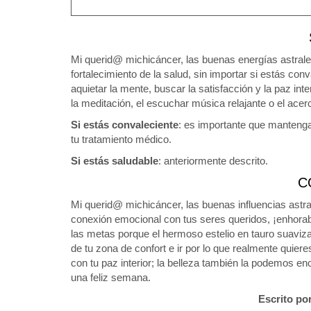
Mi querid@ michicáncer, las buenas energías astral
fortalecimiento de la salud, sin importar si estás c
aquietar la mente, buscar la satisfacción y la paz in
la meditación, el escuchar música relajante o el ace
Si estás convaleciente
: es importante que mantenga
tu tratamiento médico.
Si estás saludable
: anteriormente descrito.
C
Mi querid@ michicáncer, las buenas influencias astr
conexión emocional con tus seres queridos, ¡enhora
las metas porque el hermoso estelio en tauro suaviza
de tu zona de confort e ir por lo que realmente quiere
con tu paz interior; la belleza también la podemos e
una feliz semana.
Escrito po