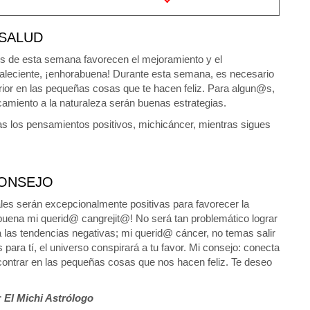
SALUD
es de esta semana favorecen el mejoramiento y el
onvaleciente, ¡enhorabuena! Durante esta semana, es necesario
terior en las pequeñas cosas que te hacen feliz. Para algun@s,
rcamiento a la naturaleza serán buenas estrategias.
s los pensamientos positivos, michicáncer, mientras sigues
ONSEJO
ales serán excepcionalmente positivas para favorecer la
buena mi querid@ cangrejit@! No será tan problemático lograr
 las tendencias negativas; mi querid@ cáncer, no temas salir
s para tí, el universo conspirará a tu favor. Mi consejo: conecta
ncontrar en las pequeñas cosas que nos hacen feliz. Te deseo
r
El Michi Astrólogo