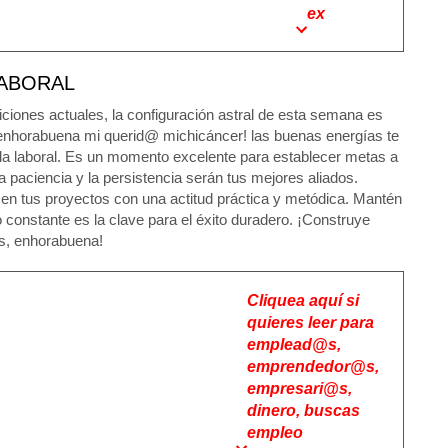
ex
ABORAL
iciones actuales, la configuración astral de esta semana es
¡enhorabuena mi querid@ michicáncer! las buenas energías te
vida laboral. Es un momento excelente para establecer metas a
la paciencia y la persistencia serán tus mejores aliados.
 en tus proyectos con una actitud práctica y metódica. Mantén
 constante es la clave para el éxito duradero. ¡Construye
os, enhorabuena!
Cliquea aquí si
quieres leer para
emplead@s,
emprendedor@s,
empresari@s,
dinero, buscas
empleo