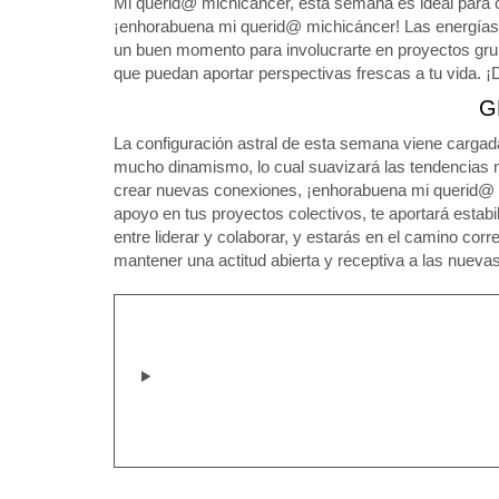
Mi querid@ michicáncer, esta semana es ideal para c
¡enhorabuena mi querid@ michicáncer! Las energías f
un buen momento para involucrarte en proyectos gru
que puedan aportar perspectivas frescas a tu vida. ¡
G
La configuración astral de esta semana viene cargad
mucho dinamismo, lo cual suavizará las tendencias ne
crear nuevas conexiones, ¡enhorabuena mi querid@ m
apoyo en tus proyectos colectivos, te aportará estabili
entre liderar y colaborar, y estarás en el camino c
mantener una actitud abierta y receptiva a las nueva