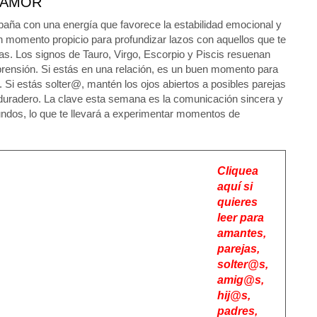
AMOR
aña con una energía que favorece la estabilidad emocional y
n momento propicio para profundizar lazos con aquellos que te
s. Los signos de Tauro, Virgo, Escorpio y Piscis resuenan
mprensión. Si estás en una relación, es un buen momento para
o. Si estás solter@, mantén los ojos abiertos a posibles parejas
duradero. La clave esta semana es la comunicación sincera y
undos, lo que te llevará a experimentar momentos de
Cliquea
aquí si
quieres
leer para
amantes,
parejas,
solter@s,
amig@s,
hij@s,
padres,