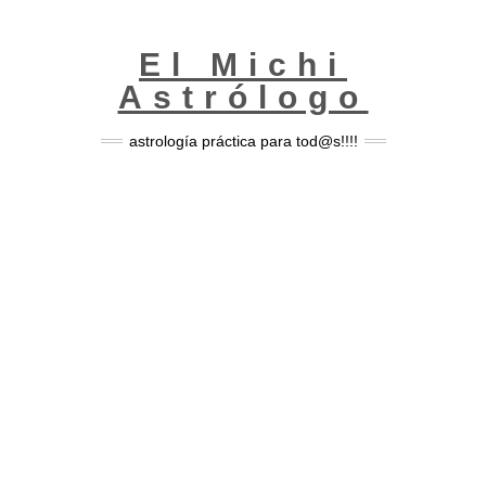
Skip
to
content
El Michi
Astrólogo
astrología práctica para tod@s!!!!