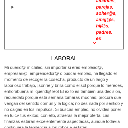
amantes,
parejas,
solter@s,
amig@s,
hij@s,
padres,
ex
LABORAL
Mi querid@ michileo, sin importar si eres emplead@,
empresari@, emprendedor@ o buscar empleo, ha llegado el
momento de recoger la cosecha, producto de un largo y
laborioso trabajo, ¡sonríe y brilla como el sol porque lo mereces,
enhorabuena mi querid@ leo! El exito es también una decisión,
recuérdalo porque esta semana tomarás muchas; procura que
vengan del sentido común y la lógica; no des nada por sentido y
no caigas en los impulsos. Si buscas empleo, no olvides poner
en tu cv tus éxitos; con ello, atraerás la mejor oferta. Las
finanzas estarán excelentemente aspectadas, aunque todavía
continuará la tendencia a los robos y estafas.