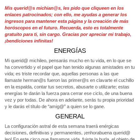
Mis querid@s michian@s, les pido que cliqueen en los
enlaces patrocinados; con ello, me ayudas a generar los
ingresos para mantener esta página y la creación de más
horóscopos en el futuro. Recuerda, esto es totalmente
gratuito para ti, sin cargo. Gracias por apreciar mi trabajo,
¡bendiciones infinitas!
ENERGÍAS
Mi querid@ michileo, pensarás mucho en tu vida, en lo que se
ha convertido y el papel que han tenido algunas amistades en tu
vida; es triste recordar que, aquellas personas a las que
llamaste herman@s fueron las primer@s en clavarte el cuchillo
en la espalda, contar tus secretos, abusarte o utilizarte; estas
energías te darán la fuerza para cerrar ese ciclo, de una buena
vez y por todas. De ahora en adelante, serás tu propia prioridad
y le darás el título de “amig@” a quien se lo gane.
GENERAL
La configuración astral de esta semana traerá enérgicas
decisiones, definitivas y permanentes, ¡enhorabuena querid@
leo! En este circo que llamamos vida, fuiste la burla, el objeto de