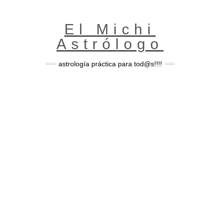
Skip
to
content
El Michi
Astrólogo
astrología práctica para tod@s!!!!