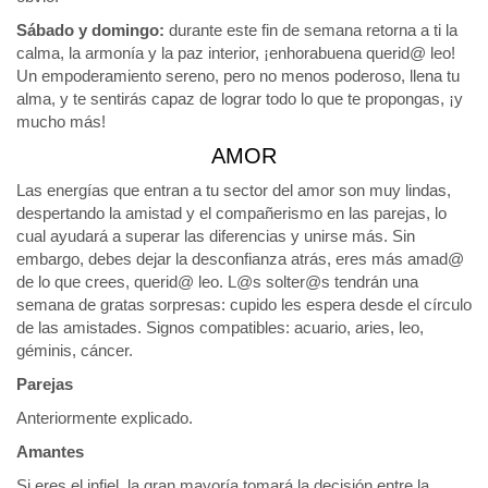
Sábado y domingo:
durante este fin de semana retorna a ti la
calma, la armonía y la paz interior, ¡enhorabuena querid@ leo!
Un empoderamiento sereno, pero no menos poderoso, llena tu
alma, y te sentirás capaz de lograr todo lo que te propongas, ¡y
mucho más!
AMOR
Las energías que entran a tu sector del amor son muy lindas,
despertando la amistad y el compañerismo en las parejas, lo
cual ayudará a superar las diferencias y unirse más. Sin
embargo, debes dejar la desconfianza atrás, eres más amad@
de lo que crees, querid@ leo. L@s solter@s tendrán una
semana de gratas sorpresas: cupido les espera desde el círculo
de las amistades. Signos compatibles: acuario, aries, leo,
géminis, cáncer.
Parejas
Anteriormente explicado.
Amantes
Si eres el infiel, la gran mayoría tomará la decisión entre la