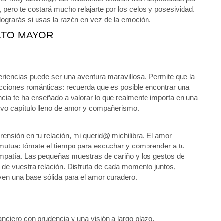
 pero te costará mucho relajarte por los celos y posesividad.
 lograrás si usas la razón en vez de la emoción.
LTO MAYOR
eriencias puede ser una aventura maravillosa. Permite que la
lecciones románticas: recuerda que es posible encontrar una
ncia te ha enseñado a valorar lo que realmente importa en una
uevo capítulo lleno de amor y compañerismo.
prensión en tu relación, mi querid@ michilibra. El amor
n mutua: tómate el tiempo para escuchar y comprender a tu
 empatía. Las pequeñas muestras de cariño y los gestos de
 de vuestra relación. Disfruta de cada momento juntos,
en una base sólida para el amor duradero.
anciero con prudencia y una visión a largo plazo,