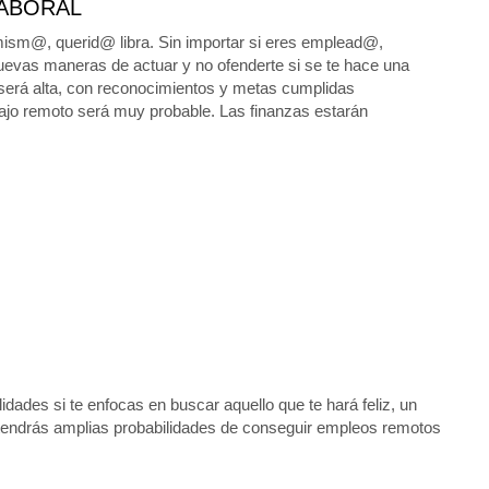
ABORAL
mism@, querid@ libra. Sin importar si eres emplead@,
evas maneras de actuar y no ofenderte si se te hace una
ad será alta, con reconocimientos y metas cumplidas
bajo remoto será muy probable. Las finanzas estarán
dades si te enfocas en buscar aquello que te hará feliz, un
tendrás amplias probabilidades de conseguir empleos remotos