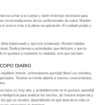
ital escuchar a tu cuerpo y darle el tiempo necesario para
 las recomendaciones de tus profesionales de salud. Mantén
a te acerca más a la plena recuperación. El cuidado propio y
 dieta balanceada y ejercicio moderado. Mantén hábitos
onal. Dedica tiempo a actividades que disfrutes y que te
lo te ayudará a mantener tu vitalidad, sino que también
COPO DIARIO
ilibrio interior, ¡enhorabuena querid@ libra! Los estudios,
 aspectados. Tendrás la mente abierta a nuevos conocimientos,
tes.
secretos es muy alta, y probablemente no te gustará, querid@
a inteligencia para analizar los hechos, de manera imparcial y,
 los que se revelan, dependiendo en qué área de tu vida se
 que las emociones te dominen.