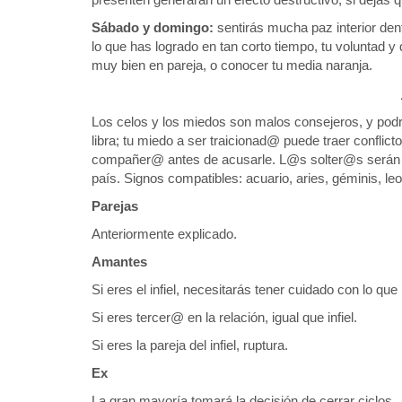
Sábado y domingo:
sentirás mucha paz interior dent
lo que has logrado en tan corto tiempo, tu voluntad y
muy bien en pareja, o conocer tu media naranja.
Los celos y los miedos son malos consejeros, y podr
libra; tu miedo a ser traicionad@ puede traer conflict
compañer@ antes de acusarle. L@s solter@s serán fl
país. Signos compatibles: acuario, aries, géminis, leo
Parejas
Anteriormente explicado.
Amantes
Si eres el infiel, necesitarás tener cuidado con lo qu
Si eres tercer@ en la relación, igual que infiel.
Si eres la pareja del infiel, ruptura.
Ex
La gran mayoría tomará la decisión de cerrar ciclos.