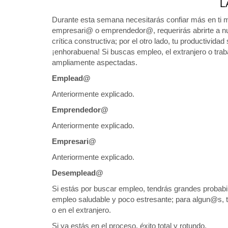
L
Durante esta semana necesitarás confiar más en ti 
empresari@ o emprendedor@, requerirás abrirte a nu
crítica constructiva; por el otro lado, tu productivid
¡enhorabuena! Si buscas empleo, el extranjero o tra
ampliamente aspectadas.
Emplead@
Anteriormente explicado.
Emprendedor@
Anteriormente explicado.
Empresari@
Anteriormente explicado.
Desemplead@
Si estás por buscar empleo, tendrás grandes probabili
empleo saludable y poco estresante; para algun@s, 
o en el extranjero.
Si ya estás en el proceso, éxito total y rotundo.