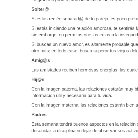
Solter@
Si estás recién separad@ de tu pareja, es poco proba
Si estás iniciando una relación amorosa, te sentirás f
sin embargo, no permitas que los celos o la inseguri
Si buscas un nuevo amor, es altamente probable que 
otro país; en todo caso, busca superar tus viejos dolo
Amig@s
Las amistades reciben hermosas energías, las cuales 
Hij@s
Con la imagen paterna, las relaciones estarán muy b
información útil y necesaria para tu vida.
Con la imagen materna, las relaciones estarán bien 
Padres
Esta semana tendrá buenos aspectos en la relación 
descuidar la disciplina ni dejar de observar sus activ