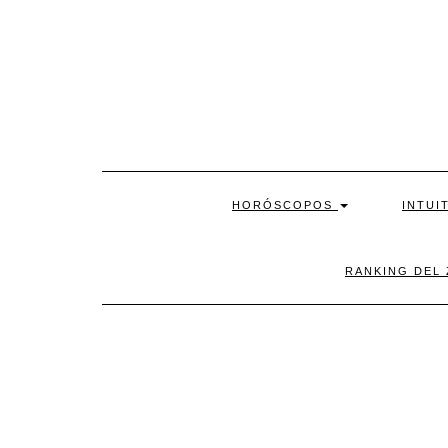
Skip
to
content
HORÓSCOPOS
INTUI
RANKING DEL