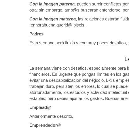
Con la imagen paterna
, pueden surgir conflictos por
otra; sin embargo, amb@s buscarán entenderse, porq
Con la imagen materna
, las relaciones estarán flu
¡enhorabuena querid@ piscis!.
Padres
Esta semana será fluida y con muy pocos desafíos, 
L
La semana viene con desafios, especialmente par
financieros. Es urgente que pongas límites en los ga
evitar una descapitalización del negocio. L@s emp
trabajan duro, persisten los errores, lo cual se puede
afortunadamente, los estudios y actividad intelectu
estables, pero debes ajustar los gastos. Buenas ene
Emplead
@
Anteriormente descrito.
Emprendedor@