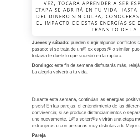
VEZ, TOCARÁ APRENDER A SER E
ETAPA SE ABRIRÁ EN TU VIDA HASTA
DEL DINERO SIN CULPA, CONOCERÁS 
EL IMPACTO DE ESTAS ENERGÍAS SE
TRÁNSITO DE LA
Jueves y sábado
: pueden surgir algunos conflictos 
pasado; si se trata de un@ ex espos@ o similar, pued
todavía te duele lo que sucedió en la ruptura.
Domingo
: este fin de semana disfrutarás más, rela
La alegría volverá a tu vida.
Durante esta semana, continúan las energías positiv
piscis! En las parejas, el entendimiento de las difere
convivencia; si se produce distanciamientos o separ
une nuevamente. L@s solter@s vivirán una etapa muy 
extranjeras o con personas muy distintas a ti. Mejor c
Pareja