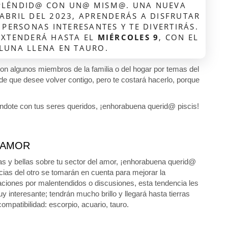
SPLÉNDID@ CON UN@ MISM@. UNA NUEVA
 ABRIL DEL 2023, APRENDERÁS A DISFRUTAR
PERSONAS INTERESANTES Y TE DIVERTIRÁS.
 EXTENDERÁ HASTA EL
MIÉRCOLES 9
, CON EL
 LUNA LLENA EN TAURO.
con algunos miembros de la familia o del hogar por temas del
e que desee volver contigo, pero te costará hacerlo, porque
jándote con tus seres queridos, ¡enhorabuena querid@ piscis!
AMOR
as y bellas sobre tu sector del amor, ¡enhorabuena querid@
ncias del otro se tomarán en cuenta para mejorar la
aciones por malentendidos o discusiones, esta tendencia les
interesante; tendrán mucho brillo y llegará hasta tierras
ompatibilidad: escorpio, acuario, tauro.