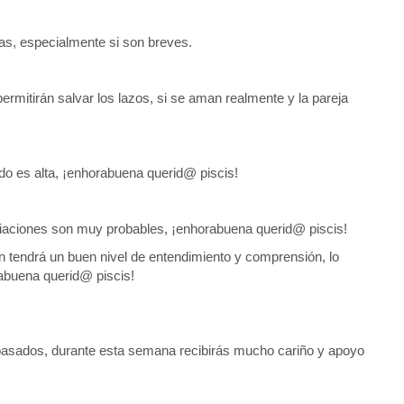
as, especialmente si son breves.
permitirán salvar los lazos, si se aman realmente y la pareja
do es alta, ¡enhorabuena querid@ piscis!
iliaciones son muy probables, ¡enhorabuena querid@ piscis!
ión tendrá un buen nivel de entendimiento y comprensión, lo
rabuena querid@ piscis!
pasados, durante esta semana recibirás mucho cariño y apoyo