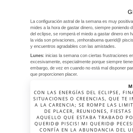
G
La configuración astral de la semana es muy positiva y
mides a la hora de gastar dinero, siempre poniendo d
del eclipse, se romperá el miedo a gastar dinero en h
la vida son privaciones, ¡enhorabuena querid@ pisci
y encuentros agradables con las amistades.
Lunes
: inicias la semana con ciertas frustraciones e
excesivamente, especialmente porque siempre tiene
embargo, de vez en cuando no está mal disponer para 
que proporcionen placer.
M
CON LAS ENERGÍAS DEL ECLIPSE, FIN
SITUACIONES O CREENCIAS, QUE TE 
A LA CARENCIA; SE ROMPE LAS LIMI
DE PLACER, REUNIONES, FIESTA
AQUELLO QUE ESTABA TRABADO PO
QUERID@ PISCIS! MI QUERID@ PECESI
CONFÍA EN LA ABUNDANCIA DEL UN