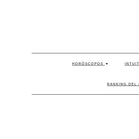
Skip
to
content
HORÓSCOPOS
INTUI
RANKING DEL