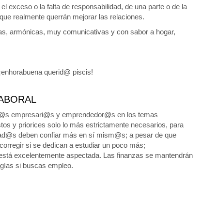
 el exceso o la falta de responsabilidad, de una parte o de la
ue realmente querrán mejorar las relaciones.
idas, armónicas, muy comunicativas y con sabor a hogar,
¡enhorabuena querid@ piscis!
ABORAL
a l@s empresari@s y emprendedor@s en los temas
stos y priorices solo lo más estrictamente necesarios, para
lead@s deben confiar más en sí mism@s; a pesar de que
 corregir si se dedican a estudiar un poco más;
al está excelentemente aspectada. Las finanzas se mantendrán
rgías si buscas empleo.