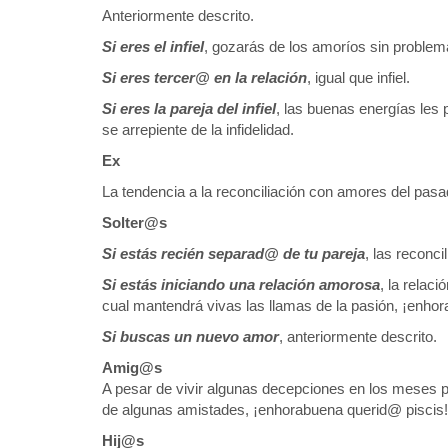
Anteriormente descrito.
Si eres el infiel
, gozarás de los amoríos sin problem
Si eres tercer@ en la relación
, igual que infiel.
Si eres la pareja del infiel
, las buenas energías les 
se arrepiente de la infidelidad.
Ex
La tendencia a la reconciliación con amores del pasa
Solter@s
Si estás recién separad@ de tu pareja
, las reconc
Si estás iniciando una relación amorosa
, la relac
cual mantendrá vivas las llamas de la pasión, ¡enho
Si buscas un nuevo amor
, anteriormente descrito.
Amig@s
A pesar de vivir algunas decepciones en los meses 
de algunas amistades, ¡enhorabuena querid@ piscis!
Hij@s