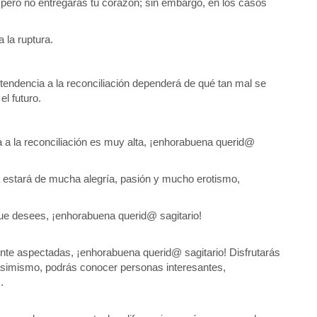
 pero no entregarás tu corazón; sin embargo, en los casos
a la ruptura.
 tendencia a la reconciliación dependerá de qué tan mal se
el futuro.
ia a la reconciliación es muy alta, ¡enhorabuena querid@
 estará de mucha alegría, pasión y mucho erotismo,
o que desees, ¡enhorabuena querid@ sagitario!
nte aspectadas, ¡enhorabuena querid@ sagitario! Disfrutarás
 asimismo, podrás conocer personas interesantes,
.