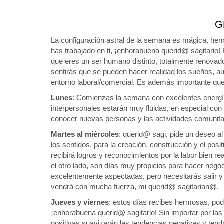
G
La configuración astral de la semana es mágica, her
has trabajado en ti, ¡enhorabuena querid@ sagitario! 
que eres un ser humano distinto, totalmente renovad
sentirás que se pueden hacer realidad los sueños, a
entorno laboral/comercial. Es además importante que
Lunes
: Comienzas la semana con excelentes energía
interpersonales estarán muy fluidas, en especial con
conocer nuevas personas y las actividades comunitar
Martes al miércoles
: querid@ sagi, pide un deseo a
los sentidos, para la creación, construcción y el pos
recibirá logros y reconocimientos por la labor bien re
el otro lado, son días muy propicios para hacer negoc
excelentemente aspectadas, pero necesitarás salir y ha
vendrá con mucha fuerza, mi querid@ sagitarian@.
Jueves y viernes
: estos días recibes hermosas, pod
¡enhorabuena querid@ sagitario! Sin importar por las 
positivas suavizarán las tendencias negativas y tendr