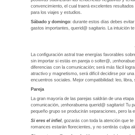
convencimiento, el cual traerá excelentes resultados
para los viajes y estudios.
Sábado y domingo
: durante estos días debes evita
gastos importantes, querid@ sagitario. La intuición te
La configuración astral trae energías favorables sobr
sin importar si estás en pareja o solter@, ¡enhorabu
diferencias con la comunicación; será más fácil log
atractivo y magnetismo, será difícil decidirse por u
encuentros sociales. Mejor compatibilidad: leo, libra, s
Pareja
La gran mayoría de las parejas saldrán de una etapa p
comunicación, ¡enhorabuena querid@ sagitario! Tu par
pequeño grupo se producirán separaciones, pero la e
Si eres el infiel
, gozarás con toda la atención que te 
romances estarán florecientes, y no sentirás culpa a