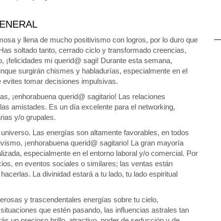
ENERAL
mosa y llena de mucho positivismo con logros, por lo duro que
Has soltado tanto, cerrado ciclo y transformado creencias,
o, ¡felicidades mi querid@ sagi! Durante esta semana,
unque surgirán chismes y habladurías, especialmente en el
 evites tomar decisiones impulsivas.
s, ¡enhorabuena querid@ sagitario! Las relaciones
 las amistades. Es un día excelente para el networking,
ias y/o grupales.
l universo. Las energías son altamente favorables, en todos
itivismo, ¡enhorabuena querid@ sagitario! La gran mayoría
alizada, especialmente en el entorno laboral y/o comercial. Por
ios, en eventos sociales o similares; las ventas están
cerlas. La divinidad estará a tu lado, tu lado espiritual
erosas y trascendentales energías sobre tu cielo,
situaciones que estén pasando, las influencias astrales tan
ás un precioso brillo, atractivo, poder de seducción y de