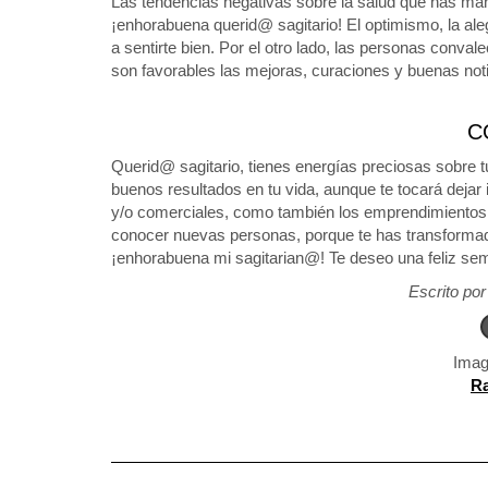
Las tendencias negativas sobre la salud que has man
¡enhorabuena querid@ sagitario! El optimismo, la al
a sentirte bien. Por el otro lado, las personas conval
son favorables las mejoras, curaciones y buenas noti
C
Querid@ sagitario, tienes energías preciosas sobre tu
buenos resultados en tu vida, aunque te tocará dejar 
y/o comerciales, como también los emprendimientos. 
conocer nuevas personas, porque te has transformado
¡enhorabuena mi sagitarian@! Te deseo una feliz se
Escrito po
Imag
Ra