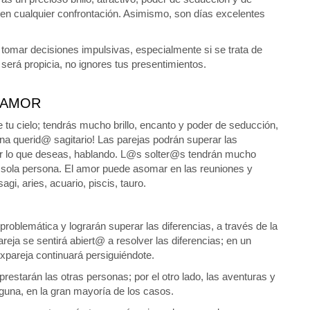
 en cualquier confrontación. Asimismo, son días excelentes
r tomar decisiones impulsivas, especialmente si se trata de
 será propicia, no ignores tus presentimientos.
AMOR
e tu cielo; tendrás mucho brillo, encanto y poder de seducción,
ena querid@ sagitario! Las parejas podrán superar las
rar lo que deseas, hablando. L@s solter@s tendrán mucho
na sola persona. El amor puede asomar en las reuniones y
agi, aries, acuario, piscis, tauro.
roblemática y lograrán superar las diferencias, a través de la
eja se sentirá abiert@ a resolver las diferencias; en un
xpareja continuará persiguiéndote.
prestarán las otras personas; por el otro lado, las aventuras y
lguna, en la gran mayoría de los casos.