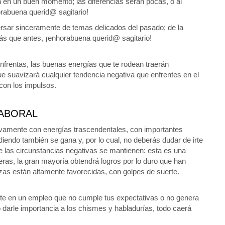
 en un buen momento; las diferencias serán pocas, o al
rabuena querid@ sagitario!
rsar sinceramente de temas delicados del pasado; de la
más que antes, ¡enhorabuena querid@ sagitario!
nfrentas, las buenas energías que te rodean traerán
 suavizará cualquier tendencia negativa que enfrentes en el
con los impulsos.
ABORAL
ivamente con energías trascendentales, con importantes
endo también se gana y, por lo cual, no deberás dudar de irte
 las circunstancias negativas se mantienen: esta es una
as, la gran mayoría obtendrá logros por lo duro que han
zas están altamente favorecidas, con golpes de suerte.
rte en un empleo que no cumple tus expectativas o no genera
o darle importancia a los chismes y habladurías, todo caerá