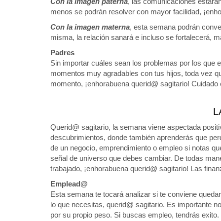
Con la imagen paterna
, las comunicaciones estarán
menos se podrán resolver con mayor facilidad, ¡enho
Con la imagen materna
, esta semana podrán conve
misma, la relación sanará e incluso se fortalecerá, 
Padres
Sin importar cuáles sean los problemas por los que e
momentos muy agradables con tus hijos, toda vez que
momento, ¡enhorabuena querid@ sagitario! Cuidado 
L
Querid@ sagitario, la semana viene aspectada posit
descubrimientos, donde también aprenderás que perdi
de un negocio, emprendimiento o empleo si notas que
señal de universo que debes cambiar. De todas maner
trabajado, ¡enhorabuena querid@ sagitario! Las finan
Emplead@
Esta semana te tocará analizar si te conviene queda
lo que necesitas, querid@ sagitario. Es importante n
por su propio peso. Si buscas empleo, tendrás exito.