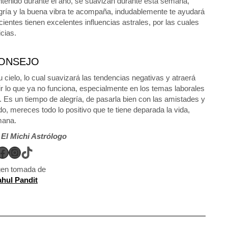
tenido durante el año, se suavizan durante esta semana,
egría y la buena vibra te acompaña, indudablemente te ayudará
ecientes tienen excelentes influencias astrales, por las cuales
cias.
ONSEJO
 cielo, lo cual suavizará las tendencias negativas y atraerá
ir lo que ya no funciona, especialmente en los temas laborales
Es un tiempo de alegría, de pasarla bien con las amistades y
, mereces todo lo positivo que te tiene deparada la vida,
mana.
r
El Michi Astrólogo
Facebook
Instagram
TikTok
en tomada de
hul Pandit