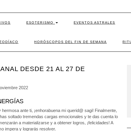
TIVOS
ESOTERISMO
EVENTOS ASTRALES
 ZODÍACO
HORÓSCOPOS DEL FIN DE SEMANA
RIT
NAL DESDE 21 AL 27 DE
NERGÍAS
 hermosa ante ti, ¡enhorabuena mi querid@ sagi! Finalmente,
que has soltado tremendas cargas emocionales y te das cuenta lo
zarán a materializarse y a obtener logros, ¡felicidades! A
mo impera y lograrás resolver.