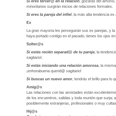
Si eres tercer@ en la relación
, gozarás del amorío,
minoritarios surgirán inicios de relaciones formales.
Si eres la pareja del infiel
, la más alta tendencia es 
Ex
La gran mayoría les perseguirán sus ex parejas, y la
haya portado contigo en el pasado, tienes los ojos en 
Solter@s
Si estás recién separad@ de tu pareja
, la tendenc
sagitario!.
Si estás iniciando una relación amorosa
, la misma
¡enhorabuena querid@ sagitario!
Si buscas un nuevo amor
, tendrás el brillo para l
Amig@s
Las relaciones con las amistades están excelenteme
de los encuentros, salidas y toda reunión que surja;
posiblemente extranjeras, profesionales o muy cultas
Hij@s