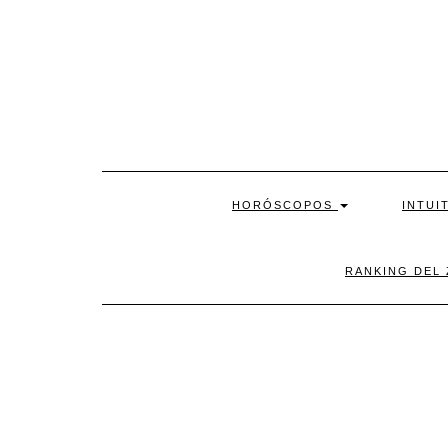
Skip
to
content
HORÓSCOPOS
INTUI
RANKING DEL