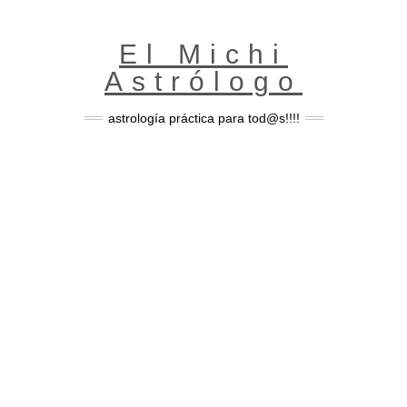
Skip
to
content
El Michi
Astrólogo
astrología práctica para tod@s!!!!