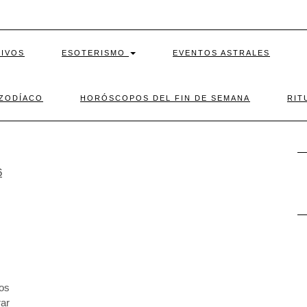
TIVOS
ESOTERISMO
EVENTOS ASTRALES
 ZODÍACO
HORÓSCOPOS DEL FIN DE SEMANA
RIT
los
ar