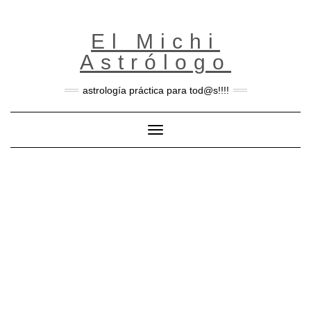
Skip
to
content
El Michi
Astrólogo
astrología práctica para tod@s!!!!
Toggle Navigation