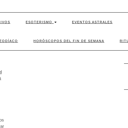
TIVOS
ESOTERISMO
EVENTOS ASTRALES
 ZODÍACO
HORÓSCOPOS DEL FIN DE SEMANA
RIT
R
los
ar