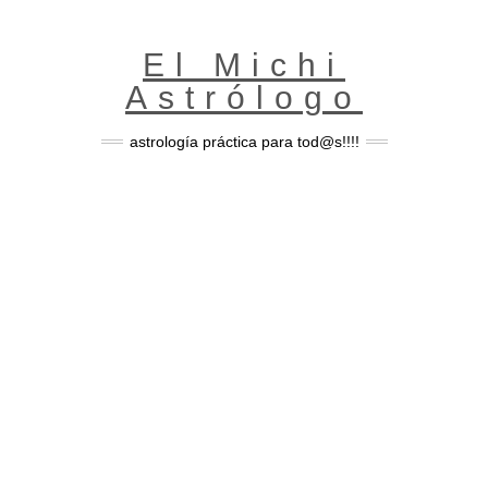
Skip
to
content
El Michi
Astrólogo
astrología práctica para tod@s!!!!