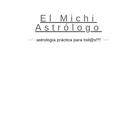
Skip
to
content
El Michi
Astrólogo
astrología práctica para tod@s!!!!