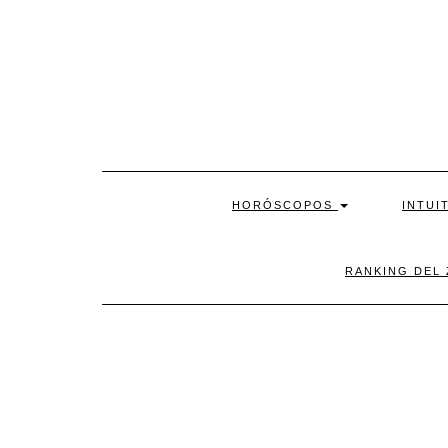
Skip
to
content
HORÓSCOPOS
INTUI
RANKING DEL