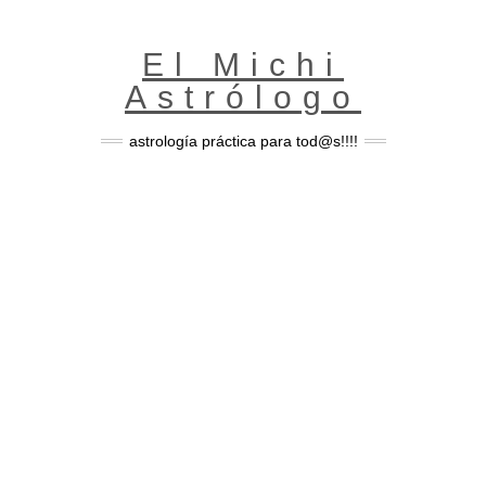
Skip
to
content
El Michi
Astrólogo
astrología práctica para tod@s!!!!