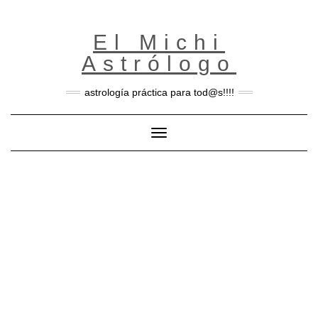
Skip
to
content
El Michi
Astrólogo
astrología práctica para tod@s!!!!
Toggle Navigation