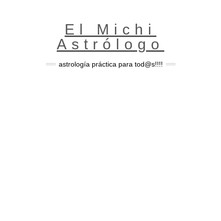
Skip
to
content
El Michi
Astrólogo
astrología práctica para tod@s!!!!