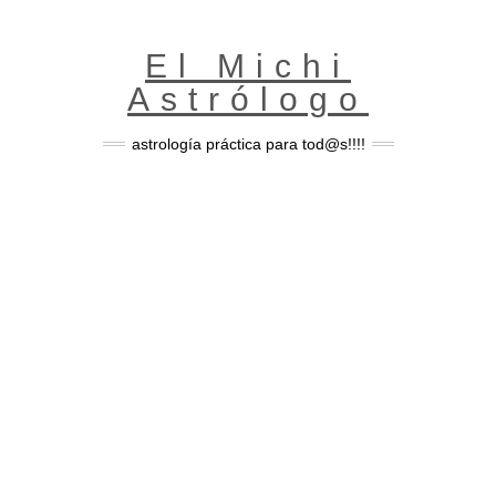
Skip
to
content
El Michi
Astrólogo
astrología práctica para tod@s!!!!