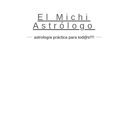
Skip
to
content
El Michi
Astrólogo
astrología práctica para tod@s!!!!