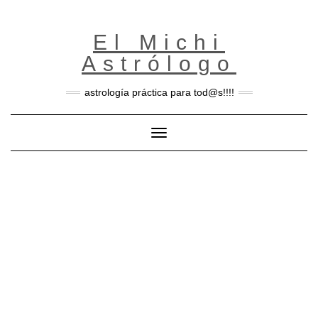
Skip
to
content
El Michi
Astrólogo
astrología práctica para tod@s!!!!
Toggle Navigation