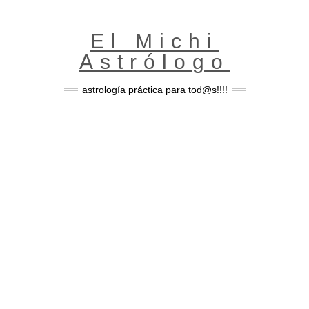
Skip
to
content
El Michi
Astrólogo
astrología práctica para tod@s!!!!