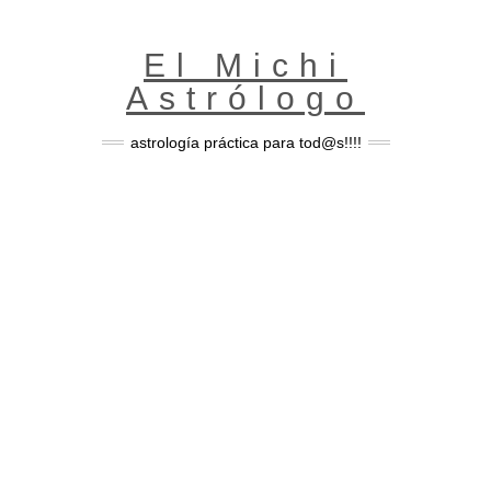
Skip
to
content
El Michi
Astrólogo
astrología práctica para tod@s!!!!