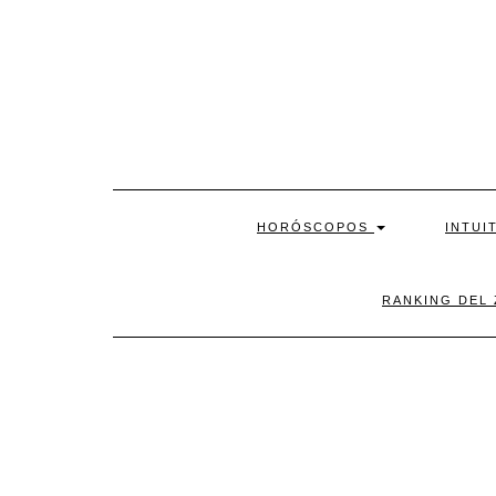
Skip
to
content
HORÓSCOPOS
INTUI
RANKING DEL