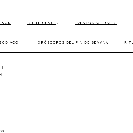
TIVOS
ESOTERISMO
EVENTOS ASTRALES
 ZODÍACO
HORÓSCOPOS DEL FIN DE SEMANA
RIT
R
O
los