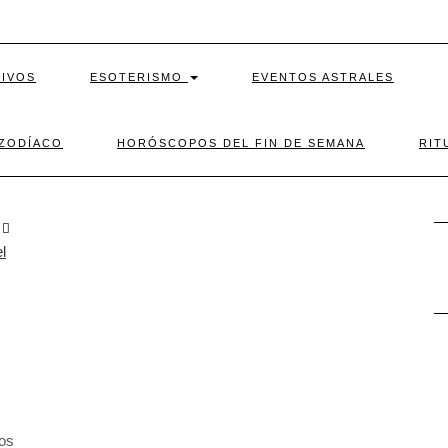
TIVOS
ESOTERISMO
EVENTOS ASTRALES
 ZODÍACO
HORÓSCOPOS DEL FIN DE SEMANA
RIT
R
O
los