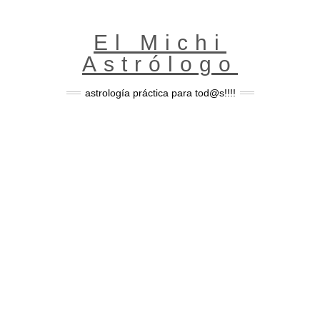
Skip
to
content
El Michi
Astrólogo
astrología práctica para tod@s!!!!