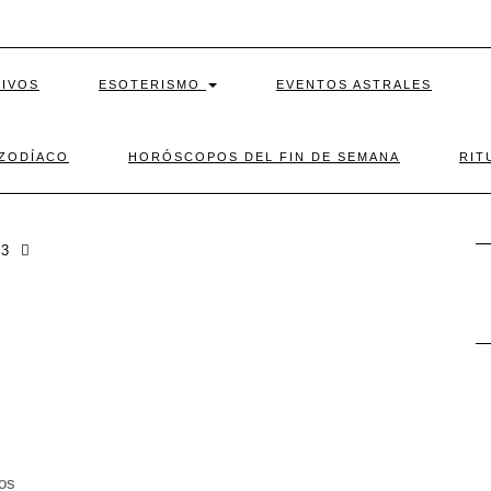
TIVOS
ESOTERISMO
EVENTOS ASTRALES
 ZODÍACO
HORÓSCOPOS DEL FIN DE SEMANA
RIT
3
0
los