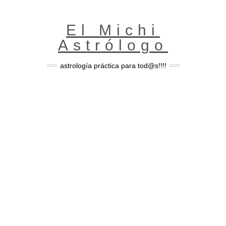
Skip
to
content
El Michi
Astrólogo
astrología práctica para tod@s!!!!