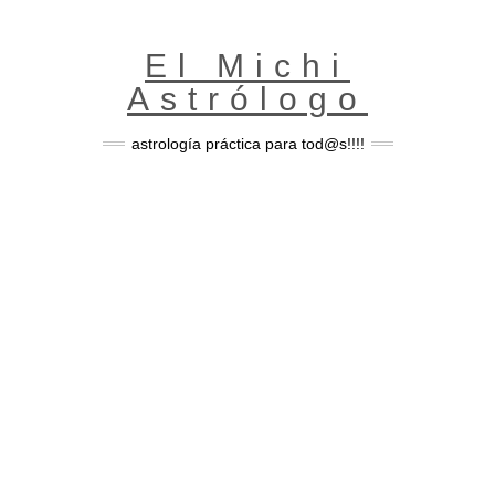
Skip
to
content
El Michi
Astrólogo
astrología práctica para tod@s!!!!