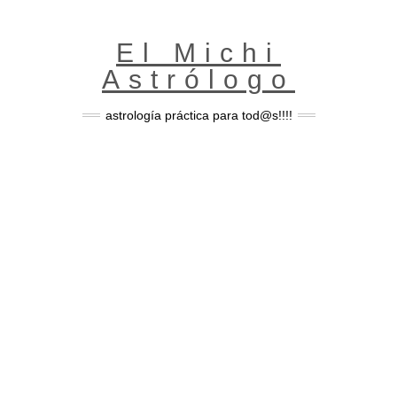
Skip
to
content
El Michi
Astrólogo
astrología práctica para tod@s!!!!