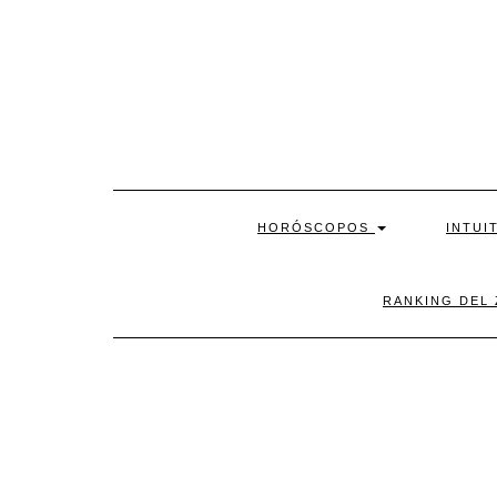
Skip
to
content
HORÓSCOPOS
INTUI
RANKING DEL