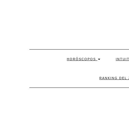
Skip
to
content
HORÓSCOPOS
INTUI
RANKING DEL