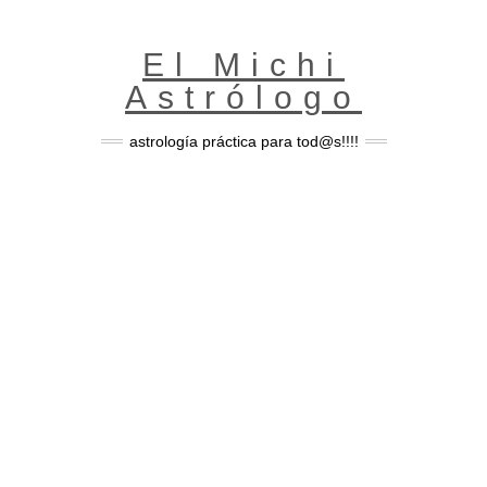
Skip
to
content
El Michi
Astrólogo
astrología práctica para tod@s!!!!