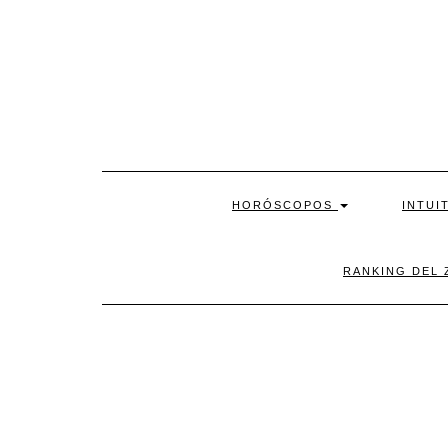
Skip
to
content
HORÓSCOPOS
INTUI
RANKING DEL 