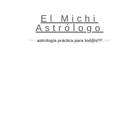
Skip
to
content
El Michi
Astrólogo
astrología práctica para tod@s!!!!