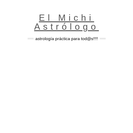
Skip
to
content
El Michi
Astrólogo
astrología práctica para tod@s!!!!