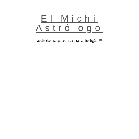
Skip
to
content
El Michi
Astrólogo
astrología práctica para tod@s!!!!
Toggle Navigation