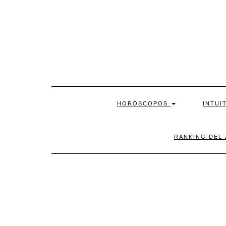
Skip
to
content
HORÓSCOPOS
INTUI
RANKING DEL