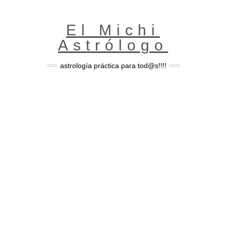
Skip
to
content
El Michi
Astrólogo
astrología práctica para tod@s!!!!