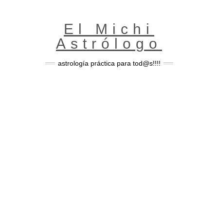
Skip
to
content
El Michi
Astrólogo
astrología práctica para tod@s!!!!