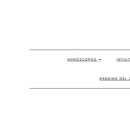
Skip
to
content
HORÓSCOPOS
INTUI
RANKING DEL 