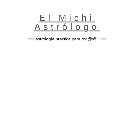
Skip
to
content
El Michi
Astrólogo
astrología práctica para tod@s!!!!