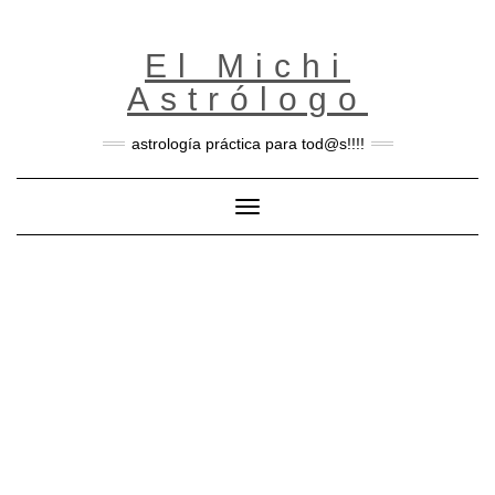
Skip
to
content
El Michi
Astrólogo
astrología práctica para tod@s!!!!
Toggle Navigation