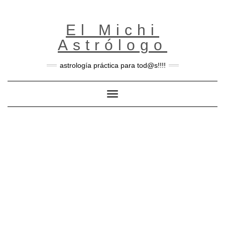
Skip
to
content
El Michi
Astrólogo
astrología práctica para tod@s!!!!
Toggle Navigation